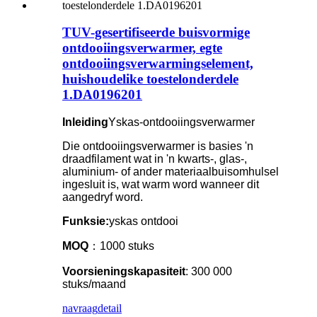
TUV-gesertifiseerde buisvormige
ontdooiingsverwarmer, egte
ontdooiingsverwarmingselement,
huishoudelike toestelonderdele
1.DA0196201
Inleiding
Yskas-ontdooiingsverwarmer
Die ontdooiingsverwarmer is basies 'n
draadfilament wat in 'n kwarts-, glas-,
aluminium- of ander materiaalbuisomhulsel
ingesluit is, wat warm word wanneer dit
aangedryf word.
Funksie:
yskas ontdooi
MOQ
：1000 stuks
Voorsieningskapasiteit
: 300 000
stuks/maand
navraag
detail