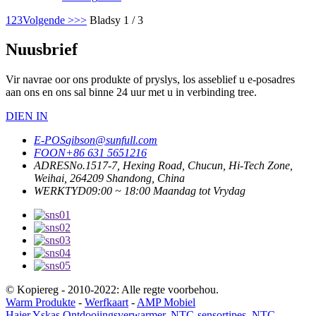
1
2
3
Volgende >
>>
Bladsy 1 / 3
Nuusbrief
Vir navrae oor ons produkte of pryslys, los asseblief u e-posadres
aan ons en ons sal binne 24 uur met u in verbinding tree.
DIEN IN
E-POS
gibson@sunfull.com
FOON
+86 631 5651216
ADRES
No.1517-7, Hexing Road, Chucun, Hi-Tech Zone,
Weihai, 264209 Shandong, China
WERKTYD
09:00 ~ 18:00 Maandag tot Vrydag
© Kopiereg - 2010-2022: Alle regte voorbehou.
Warm Produkte
-
Werfkaart
-
AMP Mobiel
Haier Yskas Ontdooiingsverwarmer
,
NTC-sensortipes
,
NTC-