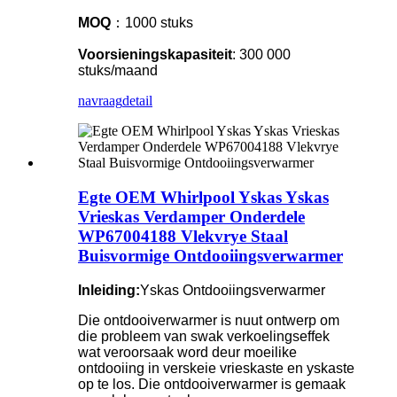
MOQ
：1000 stuks
Voorsieningskapasiteit
: 300 000
stuks/maand
navraag
detail
Egte OEM Whirlpool Yskas Yskas
Vrieskas Verdamper Onderdele
WP67004188 Vlekvrye Staal
Buisvormige Ontdooiingsverwarmer
Inleiding:
Yskas Ontdooiingsverwarmer
Die ontdooiverwarmer is nuut ontwerp om
die probleem van swak verkoelingseffek
wat veroorsaak word deur moeilike
ontdooiing in verskeie vrieskaste en yskaste
op te los. Die ontdooiverwarmer is gemaak