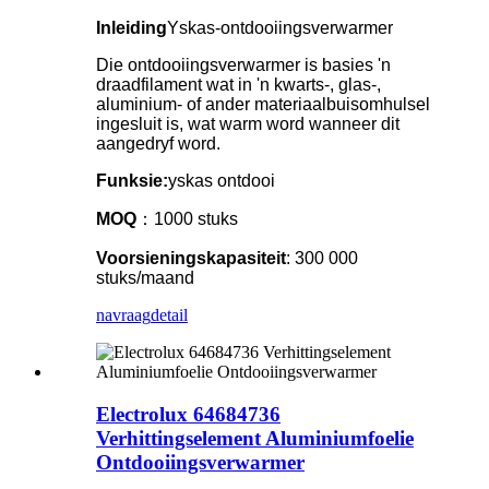
Inleiding
Yskas-ontdooiingsverwarmer
Die ontdooiingsverwarmer is basies 'n
draadfilament wat in 'n kwarts-, glas-,
aluminium- of ander materiaalbuisomhulsel
ingesluit is, wat warm word wanneer dit
aangedryf word.
Funksie:
yskas ontdooi
MOQ
：1000 stuks
Voorsieningskapasiteit
: 300 000
stuks/maand
navraag
detail
Electrolux 64684736
Verhittingselement Aluminiumfoelie
Ontdooiingsverwarmer