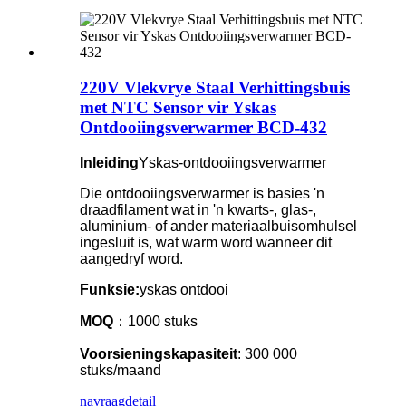
220V Vlekvrye Staal Verhittingsbuis
met NTC Sensor vir Yskas
Ontdooiingsverwarmer BCD-432
Inleiding
Yskas-ontdooiingsverwarmer
Die ontdooiingsverwarmer is basies 'n
draadfilament wat in 'n kwarts-, glas-,
aluminium- of ander materiaalbuisomhulsel
ingesluit is, wat warm word wanneer dit
aangedryf word.
Funksie:
yskas ontdooi
MOQ
：1000 stuks
Voorsieningskapasiteit
: 300 000
stuks/maand
navraag
detail