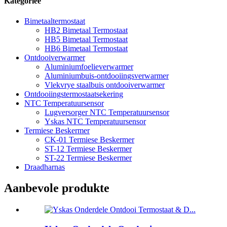
Kategorieë
Bimetaaltermostaat
HB2 Bimetaal Termostaat
HB5 Bimetaal Termostaat
HB6 Bimetaal Termostaat
Ontdooiverwarmer
Aluminiumfoelieverwarmer
Aluminiumbuis-ontdooiingsverwarmer
Vlekvrye staalbuis ontdooiverwarmer
Ontdooiingstermostaatsekering
NTC Temperatuursensor
Lugversorger NTC Temperatuursensor
Yskas NTC Temperatuursensor
Termiese Beskermer
CK-01 Termiese Beskermer
ST-12 Termiese Beskermer
ST-22 Termiese Beskermer
Draadharnas
Aanbevole produkte