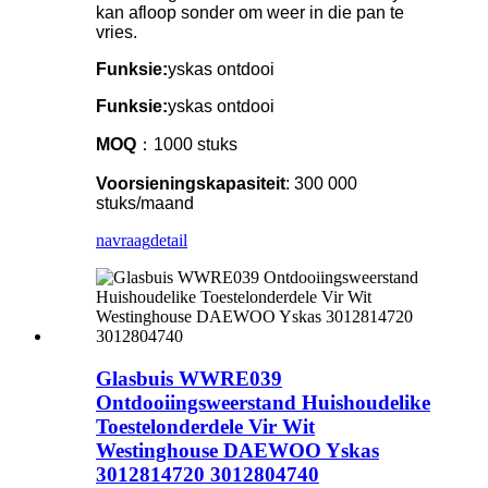
kan afloop sonder om weer in die pan te
vries.
Funksie:
yskas ontdooi
Funksie:
yskas ontdooi
MOQ
：1000 stuks
Voorsieningskapasiteit
: 300 000
stuks/maand
navraag
detail
Glasbuis WWRE039
Ontdooiingsweerstand Huishoudelike
Toestelonderdele Vir Wit
Westinghouse DAEWOO Yskas
3012814720 3012804740