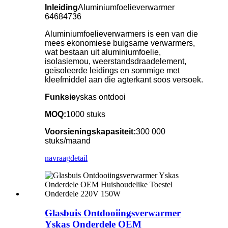
Inleiding
Aluminiumfoelieverwarmer
64684736
Aluminiumfoelieverwarmers is een van die
mees ekonomiese buigsame verwarmers,
wat bestaan uit aluminiumfoelie,
isolasiemou, weerstandsdraadelement,
geïsoleerde leidings en sommige met
kleefmiddel aan die agterkant soos versoek.
Funksie
yskas ontdooi
MOQ:
1000 stuks
Voorsieningskapasiteit:
300 000
stuks/maand
navraag
detail
Glasbuis Ontdooiingsverwarmer
Yskas Onderdele OEM