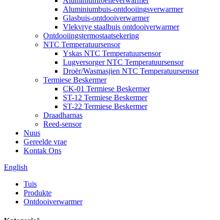
Aluminiumfoelieverwarmer
Aluminiumbuis-ontdooiingsverwarmer
Glasbuis-ontdooiverwarmer
Vlekvrye staalbuis ontdooiverwarmer
Ontdooiingstermostaatsekering
NTC Temperatuursensor
Yskas NTC Temperatuursensor
Lugversorger NTC Temperatuursensor
Droër/Wasmasjien NTC Temperatuursensor
Termiese Beskermer
CK-01 Termiese Beskermer
ST-12 Termiese Beskermer
ST-22 Termiese Beskermer
Draadharnas
Reed-sensor
Nuus
Gereelde vrae
Kontak Ons
English
Tuis
Produkte
Ontdooiverwarmer