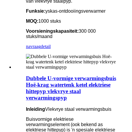
van vlekvrye staalpyp.
Funksie:
yskas-ontdooiingsverwarmer
MOQ:
1000 stuks
Voorsieningskapasiteit:
300 000
stuks/maand
navraag
detail
Dubbele U-vormige verwarmingsbuis
Hoë-krag watertenk ketel elektriese
hittepyp vlekvrye staal
verwarmingspyp
Inleiding
Vlekvrye staal verwarmingsbuis
Buisvormige elektriese
verwarmingselement (ook bekend as
elektriese hittepyp) is 'n spesiale elektriese