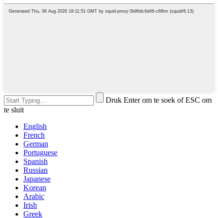
Druk Enter om te soek of ESC om
te sluit
English
French
German
Portuguese
Spanish
Russian
Japanese
Korean
Arabic
Irish
Greek