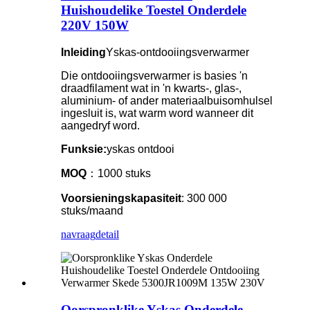
Huishoudelike Toestel Onderdele
220V 150W
Inleiding
Yskas-ontdooiingsverwarmer
Die ontdooiingsverwarmer is basies 'n
draadfilament wat in 'n kwarts-, glas-,
aluminium- of ander materiaalbuisomhulsel
ingesluit is, wat warm word wanneer dit
aangedryf word.
Funksie:
yskas ontdooi
MOQ
：1000 stuks
Voorsieningskapasiteit
: 300 000
stuks/maand
navraag
detail
Oorspronklike Yskas Onderdele