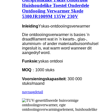
Huishoudelike Toestel Onderdele
Ontdooiing Verwarmer Skede
5300JR1009M 135W 230V
Inleiding
Yskas-ontdooiingsverwarmer
Die ontdooiingsverwarmer is basies 'n
draadfilament wat in 'n kwarts-, glas-,
aluminium- of ander materiaalbuisomhulsel
ingesluit is, wat warm word wanneer dit
aangedryf word.
Funksie:
yskas ontdooi
MOQ
：1000 stuks
Voorsieningskapasiteit
: 300 000
stuks/maand
navraag
detail