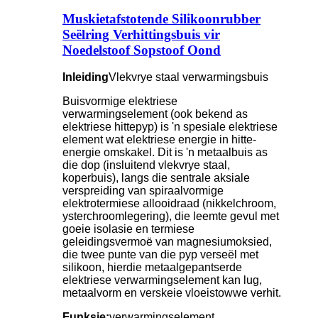
Muskietafstotende Silikoonrubber
Seëlring Verhittingsbuis vir
Noedelstoof Sopstoof Oond
Inleiding
Vlekvrye staal verwarmingsbuis
Buisvormige elektriese
verwarmingselement (ook bekend as
elektriese hittepyp) is 'n spesiale elektriese
element wat elektriese energie in hitte-
energie omskakel. Dit is 'n metaalbuis as
die dop (insluitend vlekvrye staal,
koperbuis), langs die sentrale aksiale
verspreiding van spiraalvormige
elektrotermiese allooidraad (nikkelchroom,
ysterchroomlegering), die leemte gevul met
goeie isolasie en termiese
geleidingsvermoë van magnesiumoksied,
die twee punte van die pyp verseël met
silikoon, hierdie metaalgepantserde
elektriese verwarmingselement kan lug,
metaalvorm en verskeie vloeistowwe verhit.
Funksie:
verwarmingselement