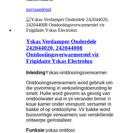
navraag
detail
Yskas Verdamper Onderdele
242044020, 242044008
Ontdooiingsverwarmerstel vir
Frigidaire Yskas Electrolux
Inleiding
Yskas-ontdooiingsverwarmer
Ontdooiingsverwarmers word gebruik om
die ysvorming in verkoelingstoerusting te
smelt. Hulle word gevorm as gevolg van
ontdooiwater wat in ys verander binne 'n
koue kamer onder vriespunt, versamel in
bakke of op ontdooilyne. Vir bakke word
buisvormige verwarmers van verskillende
ontwerpe geïnstalleer.
Funksie:
yskas ontdooi