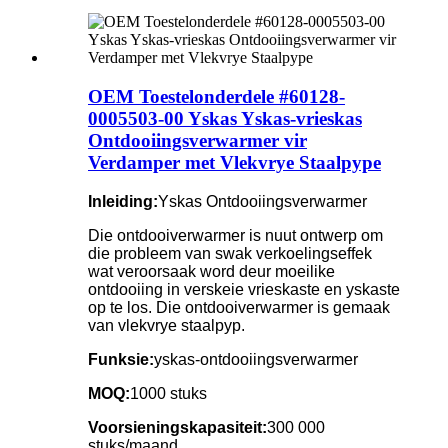
OEM Toestelonderdele #60128-
0005503-00 Yskas Yskas-vrieskas
Ontdooiingsverwarmer vir
Verdamper met Vlekvrye Staalpype
Inleiding:
Yskas Ontdooiingsverwarmer
Die ontdooiverwarmer is nuut ontwerp om
die probleem van swak verkoelingseffek
wat veroorsaak word deur moeilike
ontdooiing in verskeie vrieskaste en yskaste
op te los. Die ontdooiverwarmer is gemaak
van vlekvrye staalpyp.
Funksie:
yskas-ontdooiingsverwarmer
MOQ:
1000 stuks
Voorsieningskapasiteit:
300 000
stuks/maand