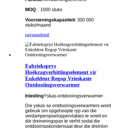
MOQ
：1000 stuks
Voorsieningskapasiteit
: 300 000
stuks/maand
navraag
detail
Fabrieksprys
Hoëkragverhittingselement vir
Enkeldeur Regop Vrieskaste
Ontdooiingsverwarmer
Inleiding
Yskas-ontdooiingsverwarmer
Die yskas se ontdooiingsverwarmers word
gebruik om opgehoopte ryp van die
verdamperspoeloppervlaktes te smelt en
die dreineringspan te verhit sodat die
ontdooiingskondensaat deur die dreinlyn