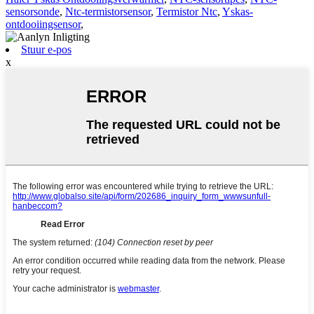
sensorsonde
,
Ntc-termistorsensor
,
Termistor Ntc
,
Yskas-
ontdooiingsensor
,
Stuur e-pos
x