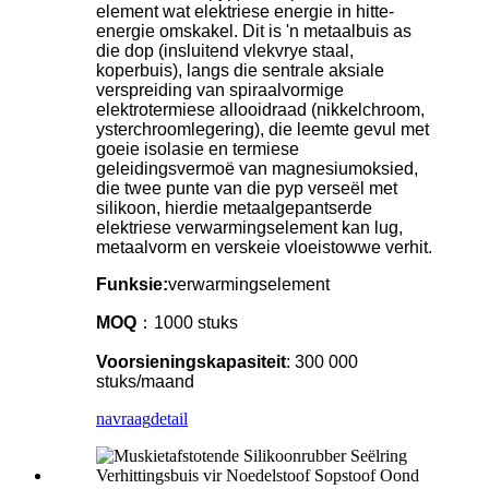
element wat elektriese energie in hitte-
energie omskakel. Dit is 'n metaalbuis as
die dop (insluitend vlekvrye staal,
koperbuis), langs die sentrale aksiale
verspreiding van spiraalvormige
elektrotermiese allooidraad (nikkelchroom,
ysterchroomlegering), die leemte gevul met
goeie isolasie en termiese
geleidingsvermoë van magnesiumoksied,
die twee punte van die pyp verseël met
silikoon, hierdie metaalgepantserde
elektriese verwarmingselement kan lug,
metaalvorm en verskeie vloeistowwe verhit.
Funksie:
verwarmingselement
MOQ
：1000 stuks
Voorsieningskapasiteit
: 300 000
stuks/maand
navraag
detail