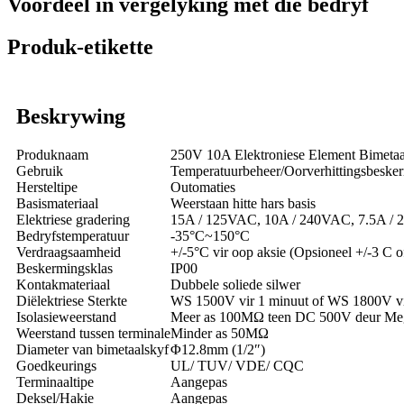
Voordeel in vergelyking met die bedryf
Produk-etikette
Beskrywing
Produknaam
250V 10A Elektroniese Element Bimetaal
Gebruik
Temperatuurbeheer/Oorverhittingsbeske
Hersteltipe
Outomaties
Basismateriaal
Weerstaan hitte hars basis
Elektriese gradering
15A / 125VAC, 10A / 240VAC, 7.5A /
Bedryfstemperatuur
-35°C~150°C
Verdraagsaamheid
+/-5°C vir oop aksie (Opsioneel +/-3 C o
Beskermingsklas
IP00
Kontakmateriaal
Dubbele soliede silwer
Diëlektriese Sterkte
WS 1500V vir 1 minuut of WS 1800V vi
Isolasieweerstand
Meer as 100MΩ teen DC 500V deur Meg
Weerstand tussen terminale
Minder as 50MΩ
Diameter van bimetaalskyf
Φ12.8mm (1/2″)
Goedkeurings
UL/ TUV/ VDE/ CQC
Terminaaltipe
Aangepas
Deksel/Hakie
Aangepas