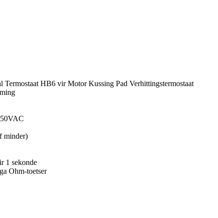
 Termostaat HB6 vir Motor Kussing Pad Verhittingstermostaat
rming
 250VAC
f minder)
r 1 sekonde
a Ohm-toetser