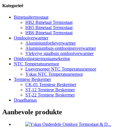
Kategorieë
Bimetaaltermostaat
HB2 Bimetaal Termostaat
HB5 Bimetaal Termostaat
HB6 Bimetaal Termostaat
Ontdooiverwarmer
Aluminiumfoelieverwarmer
Aluminiumbuis-ontdooiingsverwarmer
Vlekvrye staalbuis ontdooiverwarmer
Ontdooiingstermostaatsekering
NTC Temperatuursensor
Lugversorger NTC Temperatuursensor
Yskas NTC Temperatuursensor
Termiese Beskermer
CK-01 Termiese Beskermer
ST-12 Termiese Beskermer
ST-22 Termiese Beskermer
Draadharnas
Aanbevole produkte