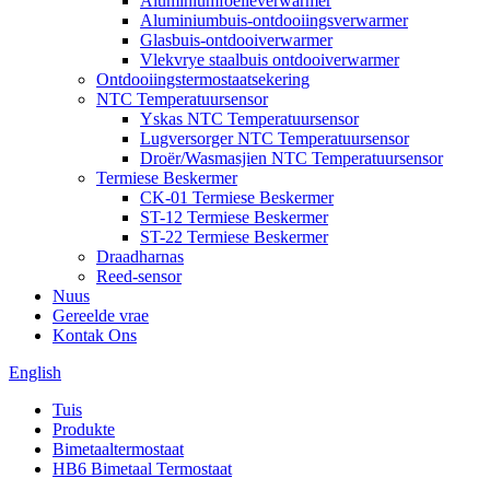
Aluminiumfoelieverwarmer
Aluminiumbuis-ontdooiingsverwarmer
Glasbuis-ontdooiverwarmer
Vlekvrye staalbuis ontdooiverwarmer
Ontdooiingstermostaatsekering
NTC Temperatuursensor
Yskas NTC Temperatuursensor
Lugversorger NTC Temperatuursensor
Droër/Wasmasjien NTC Temperatuursensor
Termiese Beskermer
CK-01 Termiese Beskermer
ST-12 Termiese Beskermer
ST-22 Termiese Beskermer
Draadharnas
Reed-sensor
Nuus
Gereelde vrae
Kontak Ons
English
Tuis
Produkte
Bimetaaltermostaat
HB6 Bimetaal Termostaat