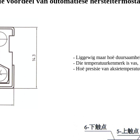
ie voordeel van outomatiese hersteltermosta
- Liggewig maar hoë duursaamhe
- Die temperatuurkenmerk is vas, 
- Hoë presisie van aksietemperatu