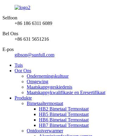
Selfoon
+86 186 6311 6089
Bel Ons
+86 631 5651216
E-pos
gibson@sunfull.com
Tuis
Oor Ons
Ondernemingskultuur
Omgewing
Maatskappygeskiedenis
Maatskappykwalifikasie en Eresertifikaat
Produkte
Bimetaaltermostaat
HB2 Bimetaal Termostaat
HB5 Bimetaal Termostaat
HB6 Bimetaal Termostaat
HB7 Bimetaal Termostaat
Ontdooiverwarmer