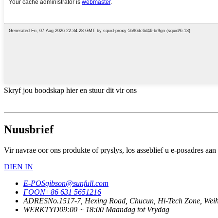
Skryf jou boodskap hier en stuur dit vir ons
Nuusbrief
Vir navrae oor ons produkte of pryslys, los asseblief u e-posadres aan
DIEN IN
E-POS
gibson@sunfull.com
FOON
+86 631 5651216
ADRES
No.1517-7, Hexing Road, Chucun, Hi-Tech Zone, Wei
WERKTYD
09:00 ~ 18:00 Maandag tot Vrydag