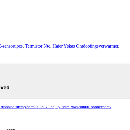
sensortipes
,
Termistor Ntc
,
Haier Yskas Ontdooiingsverwarmer
,