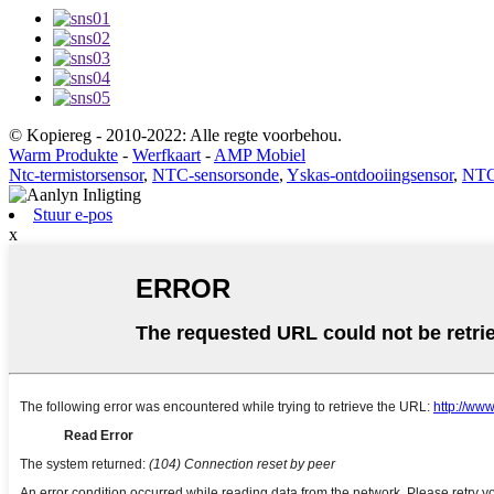
© Kopiereg - 2010-2022: Alle regte voorbehou.
Warm Produkte
-
Werfkaart
-
AMP Mobiel
Ntc-termistorsensor
,
NTC-sensorsonde
,
Yskas-ontdooiingsensor
,
NTC-
Stuur e-pos
x