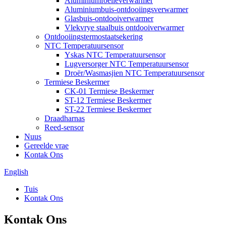
Aluminiumfoelieverwarmer
Aluminiumbuis-ontdooiingsverwarmer
Glasbuis-ontdooiverwarmer
Vlekvrye staalbuis ontdooiverwarmer
Ontdooiingstermostaatsekering
NTC Temperatuursensor
Yskas NTC Temperatuursensor
Lugversorger NTC Temperatuursensor
Droër/Wasmasjien NTC Temperatuursensor
Termiese Beskermer
CK-01 Termiese Beskermer
ST-12 Termiese Beskermer
ST-22 Termiese Beskermer
Draadharnas
Reed-sensor
Nuus
Gereelde vrae
Kontak Ons
English
Tuis
Kontak Ons
Kontak Ons