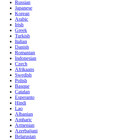
Russian
Japanese
Korean
Arabic
Irish
Greek
Turkish
Italian
Danish
Romanian
Indonesian
Czech
Afrikaans
Swedish
Polish
Basque
Catalan
Esperanto
Hindi
Lao
Albanian
Amharic
Armenian
Azerbaijani
Belarusian