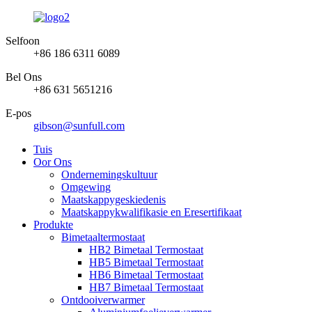
Selfoon
+86 186 6311 6089
Bel Ons
+86 631 5651216
E-pos
gibson@sunfull.com
Tuis
Oor Ons
Ondernemingskultuur
Omgewing
Maatskappygeskiedenis
Maatskappykwalifikasie en Eresertifikaat
Produkte
Bimetaaltermostaat
HB2 Bimetaal Termostaat
HB5 Bimetaal Termostaat
HB6 Bimetaal Termostaat
HB7 Bimetaal Termostaat
Ontdooiverwarmer